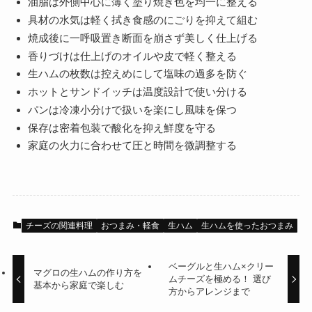
油脂は外側中心に薄く塗り焼き色を均一に整える
具材の水気は軽く拭き食感のにごりを抑えて組む
焼成後に一呼吸置き断面を崩さず美しく仕上げる
香りづけは仕上げのオイルや皮で軽く整える
生ハムの枚数は控えめにして塩味の過多を防ぐ
ホットとサンドイッチは温度設計で使い分ける
パンは冷凍小分けで扱いを楽にし風味を保つ
保存は密着包装で酸化を抑え鮮度を守る
家庭の火力に合わせて圧と時間を微調整する
チーズの関連料理
おつまみ・軽食
生ハム
生ハムを使ったおつまみ
ベーグルと生ハム×クリー
マグロの生ハムの作り方を
ムチーズを極める！ 選び
基本から家庭で楽しむ
方からアレンジまで