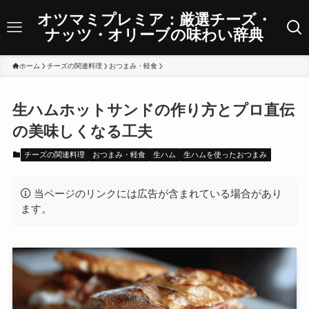
オツマミプレミア：厳選チーズ・
ナッツ・オリーブの味わい辞典
ホーム
チーズの関連料理
おつまみ・軽食
生ハムホットサンドの作り方とプロ直伝
の美味しくなる工夫
チーズの関連料理
おつまみ・軽食
生ハム
生ハムを使ったおつまみ
当ページのリンクには広告が含まれている場合があり
ます。