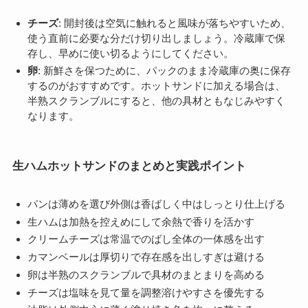
チーズ
: 開封後は空気に触れると風味が落ちやすいため、
使う直前に必要な分だけ切り出しましょう。冷蔵庫で保
存し、早めに使い切るようにしてください。
卵
: 新鮮さを保つために、パックのまま冷蔵庫の奥に保存
するのがおすすめです。ホットサンドに加える場合は、
半熟スクランブルにすると、他の具材ともなじみやすく
なります。
生ハムホットサンドのまとめと実践ポイント
パンは薄めを選び外側は香ばしく中はしっとり仕上げる
生ハムは加熱を控えめにして余熱で香りを活かす
クリームチーズは常温でのばし全体の一体感を出す
カマンベールは厚切りで存在感を出しすぎは避ける
卵は半熟のスクランブルで具材のまとまりを高める
チーズは塩味を見て量を調整溶けやすさを優先する