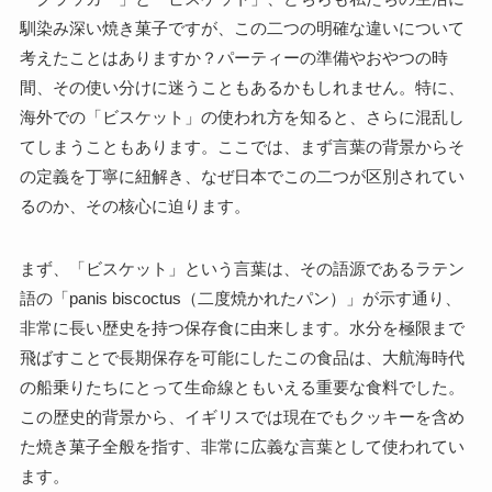
馴染み深い焼き菓子ですが、この二つの明確な違いについて
考えたことはありますか？パーティーの準備やおやつの時
間、その使い分けに迷うこともあるかもしれません。特に、
海外での「ビスケット」の使われ方を知ると、さらに混乱し
てしまうこともあります。ここでは、まず言葉の背景からそ
の定義を丁寧に紐解き、なぜ日本でこの二つが区別されてい
るのか、その核心に迫ります。
まず、「ビスケット」という言葉は、その語源であるラテン
語の「panis biscoctus（二度焼かれたパン）」が示す通り、
非常に長い歴史を持つ保存食に由来します。水分を極限まで
飛ばすことで長期保存を可能にしたこの食品は、大航海時代
の船乗りたちにとって生命線ともいえる重要な食料でした。
この歴史的背景から、イギリスでは現在でもクッキーを含め
た焼き菓子全般を指す、非常に広義な言葉として使われてい
ます。