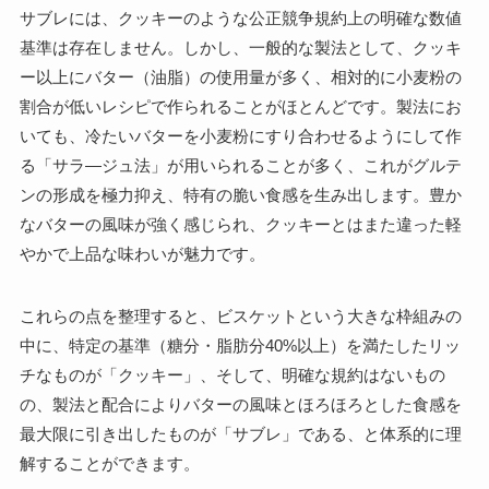
サブレには、クッキーのような公正競争規約上の明確な数値
基準は存在しません。しかし、一般的な製法として、クッキ
ー以上にバター（油脂）の使用量が多く、相対的に小麦粉の
割合が低いレシピで作られることがほとんどです。製法にお
いても、冷たいバターを小麦粉にすり合わせるようにして作
る「サラ―ジュ法」が用いられることが多く、これがグルテ
ンの形成を極力抑え、特有の脆い食感を生み出します。豊か
なバターの風味が強く感じられ、クッキーとはまた違った軽
やかで上品な味わいが魅力です。
これらの点を整理すると、ビスケットという大きな枠組みの
中に、特定の基準（糖分・脂肪分40%以上）を満たしたリッ
チなものが「クッキー」、そして、明確な規約はないもの
の、製法と配合によりバターの風味とほろほろとした食感を
最大限に引き出したものが「サブレ」である、と体系的に理
解することができます。