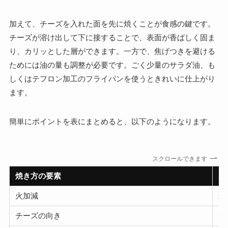
加えて、チーズを入れた面を先に焼くことが食感の鍵です。
チーズが溶け出して下に接することで、表面が香ばしく固ま
り、カリッとした層ができます。一方で、焦げつきを避ける
ためには油の量も調整が必要です。ごく少量のサラダ油、も
しくはテフロン加工のフライパンを使うときれいに仕上がり
ます。
簡単にポイントを表にまとめると、以下のようになります。
スクロールできます
焼き方の要素
ポ
火加減
最
チーズの向き
チ