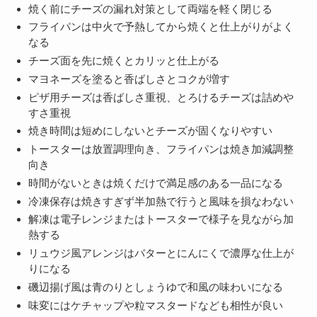
焼く前にチーズの漏れ対策として両端を軽く閉じる
フライパンは中火で予熱してから焼くと仕上がりがよく
なる
チーズ面を先に焼くとカリッと仕上がる
マヨネーズを塗ると香ばしさとコクが増す
ピザ用チーズは香ばしさ重視、とろけるチーズは詰めや
すさ重視
焼き時間は短めにしないとチーズが固くなりやすい
トースターは放置調理向き、フライパンは焼き加減調整
向き
時間がないときは焼くだけで満足感のある一品になる
冷凍保存は焼きすぎず半加熱で行うと風味を損なわない
解凍は電子レンジまたはトースターで様子を見ながら加
熱する
リュウジ風アレンジはバターとにんにくで濃厚な仕上が
りになる
磯辺揚げ風は青のりとしょうゆで和風の味わいになる
味変にはケチャップや粒マスタードなども相性が良い