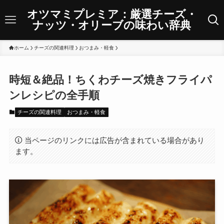
オツマミプレミア：厳選チーズ・
ナッツ・オリーブの味わい辞典
ホーム
チーズの関連料理
おつまみ・軽食
時短＆絶品！ちくわチーズ焼きフライパ
ンレシピの全手順
チーズの関連料理
おつまみ・軽食
当ページのリンクには広告が含まれている場合があり
ます。