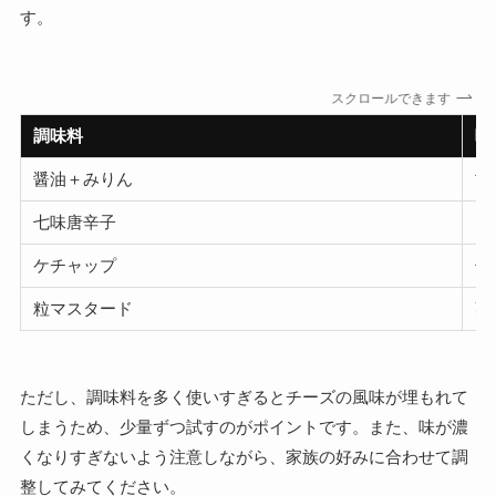
す。
スクロールできます
調味料
味
醤油＋みりん
甘
七味唐辛子
ピ
ケチャップ
子
粒マスタード
爽
ただし、調味料を多く使いすぎるとチーズの風味が埋もれて
しまうため、少量ずつ試すのがポイントです。また、味が濃
くなりすぎないよう注意しながら、家族の好みに合わせて調
整してみてください。