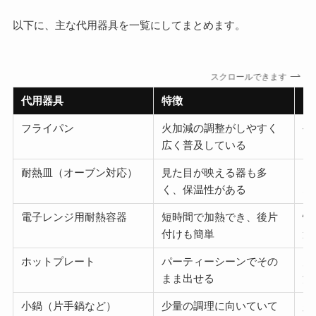
以下に、主な代用器具を一覧にしてまとめます。
スクロールできます
代用器具
特徴
お
フライパン
火加減の調整がしやすく
手
広く普及している
い
耐熱皿（オーブン対応）
見た目が映える器も多
オ
く、保温性がある
な
電子レンジ用耐熱容器
短時間で加熱でき、後片
忙
付けも簡単
適
ホットプレート
パーティーシーンでその
大
まま出せる
法
小鍋（片手鍋など）
少量の調理に向いていて
少