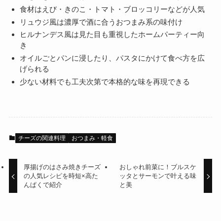
食材はえび・きのこ・トマト・ブロッコリーなどが人気
リュウジ風は濃厚で酒に合うおつまみ系の味付け
ヒルナンデス風は見た目も重視したホームパーティー向
き
オイルごとパンに浸したり、パスタにかけて食べ方を広
げられる
少ない材料でも工夫次第で本格的な味を再現できる
チーズの関連料理
おつまみ・軽食
厚揚げのはさみ焼きチーズ
おしゃれ前菜に！ブルスケ
の人気レシピを時短×高た
ッタとサーモンで叶える味
んぱくで紹介
と美